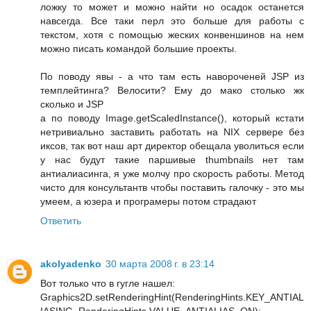
ложку то может и можно найти но осадок останется
навсегда. Все таки перл это больше для работы с
текстом, хотя с помощью жеских конвеншинов на нем
можно писать командой большие проекты.
По поводу явы - а что там есть навороченей JSP из
темплейтинга? Велосити? Ему до мако столько жк
сколько и JSP
а по поводу Image.getScaledInstance(), который кстати
нетривиально заставить работать на NIX сервере без
иксов, так вот наш арт директор обещала уволиться если
у нас будут такие паршивые thumbnails нет там
антиалиасинга, я уже молчу про скорость работы. Метод
чисто для консультантв чтобы поставить галочку - это мы
умеем, а юзера и програмеры потом страдают
Ответить
akolyadenko
30 марта 2008 г. в 23:14
Вот только что в гугле нашел:
Graphics2D.setRenderingHint(RenderingHints.KEY_ANTIAL