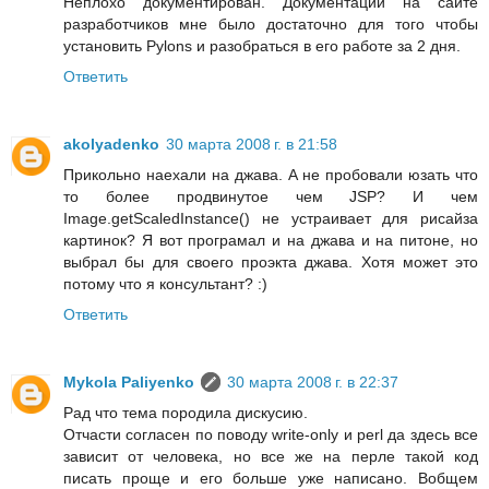
Неплохо документирован. Документации на сайте
разработчиков мне было достаточно для того чтобы
установить Pylons и разобраться в его работе за 2 дня.
Ответить
akolyadenko
30 марта 2008 г. в 21:58
Прикольно наехали на джава. А не пробовали юзать что
то более продвинутое чем JSP? И чем
Image.getScaledInstance() не устраивает для рисайза
картинок? Я вот програмал и на джава и на питоне, но
выбрал бы для своего проэкта джава. Хотя может это
потому что я консультант? :)
Ответить
Mykola Paliyenko
30 марта 2008 г. в 22:37
Рад что тема породила дискусию.
Отчасти согласен по поводу write-only и perl да здесь все
зависит от человека, но все же на перле такой код
писать проще и его больше уже написано. Вобщем