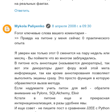
на реальных фактах.
Ответить
Mykola Paliyenko
8 апреля 2008 г. в 09:30
Foror ключевые слова вашего коментария -
>> Правда на питоне у меня сейчас 0 практического
опыта
Я уверен как только этот 0 сменится на пару недель или
месяц - Вы поймете что во многом заблуждались.
В питоне есть аннотации (называются декораторы), так
вот эти декораторы дают фору всей этой мета
информации, так как кроме аннотирования позволяют
выполнять экшины сразу. Это просто функция в которую
обрамляется вызов метода.
Если надумаете учить питон для веб - обратите
внимание на Pylons, SQLAlchemy, Elixir
Кстати в питоне еще и прекрасная
интернационализация, в разы удобнее явы.
И еще совет - не пишите пост о сравнении J2EE c Python