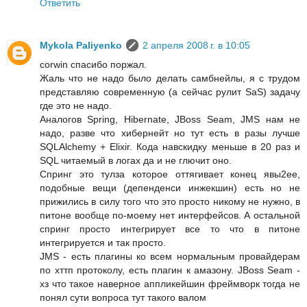
Ответить
Mykola Paliyenko
2 апреля 2008 г. в 10:05
corwin спасибо поржал.
Жаль что не надо было делать самбнейлы, я с трудом
представляю современную (а сейчас рулит SaS) задачу
где это не надо.
Аналогов Spring, Hibernate, JBoss Seam, JMS нам не
надо, разве что хибернейт но тут есть в разы лучше
SQLAlchemy + Elixir. Кода навскидку меньше в 20 раз и
SQL читаемый в логах да и не глючит оно.
Спринг это тулза которое оттягивает конец явы2ее,
подобные вещи (депенденси инжекшин) есть но не
прижились в силу того что это просто никому не нужно, в
питоне вообще по-моему нет интерфейсов. А остальной
спринг просто интегрирует все то что в питоне
интегрируется и так просто.
JMS - есть плагины ко всем нормальным провайдерам
по хттп протоколу, есть плагин к амазону. JBoss Seam -
хз что такое наверное аппликейшин фреймворк тогда не
понял сути вопроса тут такого валом