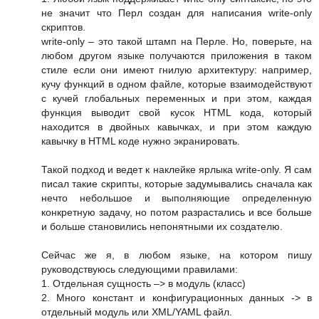
не значит что Перл создан для написания write-only
скриптов.
write-only – это такой штамп на Перле. Но, поверьте, на
любом другом языке получаются приложения в таком
стиле если они имеют гнилую архитектуру: например,
кучу функций в одном файле, которые взаимодействуют
с кучей глобальных переменных и при этом, каждая
функция выводит свой кусок HTML кода, который
находится в двойных кавычках, и при этом каждую
кавычку в HTML коде нужно экранировать.
Такой подход и ведет к наклейке ярлыка write-only. Я сам
писал такие скрипты, которые задумывались сначала как
нечто небольшое и выполняющие определенную
конкретную задачу, но потом разрастались и все больше
и больше становились непонятными их создателю.
Сейчас же я, в любом языке, на котором пишу
руководствуюсь следующими правилами:
1. Отдельная сущность –> в модуль (класс)
2. Много констант и конфигурационных данных -> в
отдельный модуль или XML/YAML файл.