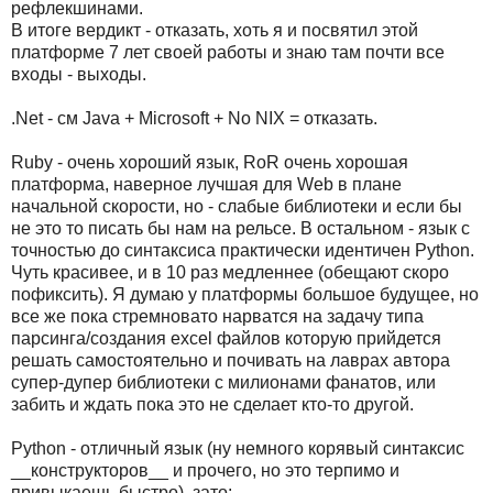
рефлекшинами.
В итоге вердикт - отказать, хоть я и посвятил этой
платформе 7 лет своей работы и знаю там почти все
входы - выходы.
.Net - см Java + Microsoft + No NIX = отказать.
Ruby - очень хороший язык, RoR очень хорошая
платформа, наверное лучшая для Web в плане
начальной скорости, но - слабые библиотеки и если бы
не это то писать бы нам на рельсе. В остальном - язык с
точностью до синтаксиса практически идентичен Python.
Чуть красивее, и в 10 раз медленнее (обещают скоро
пофиксить). Я думаю у платформы большое будущее, но
все же пока стремновато нарватся на задачу типа
парсинга/создания excel файлов которую прийдется
решать самостоятельно и почивать на лаврах автора
супер-дупер библиотеки с милионами фанатов, или
забить и ждать пока это не сделает кто-то другой.
Python - отличный язык (ну немного корявый синтаксис
__конструкторов__ и прочего, но это терпимо и
привыкаешь быстро), зато: