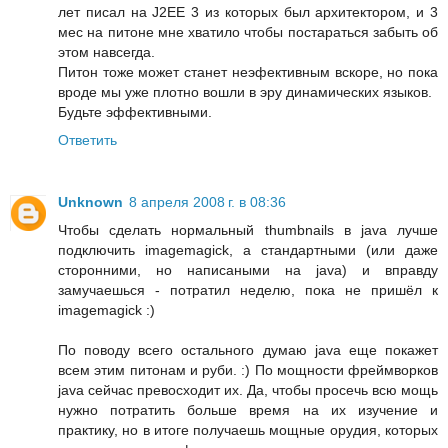
лет писал на J2EE 3 из которых был архитектором, и 3
мес на питоне мне хватило чтобы постараться забыть об
этом навсегда.
Питон тоже может станет неэфективным вскоре, но пока
вроде мы уже плотно вошли в эру динамических языков.
Будьте эффективными.
Ответить
Unknown
8 апреля 2008 г. в 08:36
Чтобы сделать нормальный thumbnails в java лучше
подключить imagemagick, а стандартными (или даже
сторонними, но написаными на java) и вправду
замучаешься - потратил неделю, пока не пришёл к
imagemagick :)
По поводу всего остального думаю java еще покажет
всем этим питонам и руби. :) По мощности фреймворков
java сейчас превосходит их. Да, чтобы просечь всю мощь
нужно потратить больше время на их изучение и
практику, но в итоге получаешь мощные орудия, которых