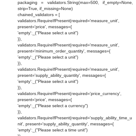
packaging = validators.String(max=500, if_empty=None,
strip=True, if_missing=None)
chained_validators = [
validators.RequireIfPresent(required='measure_unit',
present='price', messages={
'empty':_("Please select a unit")
}),
validators.RequireIfPresent(required='measure_unit',
present='minimum_order_quantity', messages={
'empty':_("Please select a unit")
}),
validators.RequireIfPresent(required='measure_unit',
present='supply_ability_quantity', messages={
'empty':_("Please select a unit")
}),
validators.RequireIfPresent(required='price_currency',
present='price', messages={
'empty':_("Please select a currency")
}),
validators.RequireIfPresent(required='supply_ability_time_u
nit', present='supply_ability_quantity', messages={
'empty':_("Please select a time unit")
}),