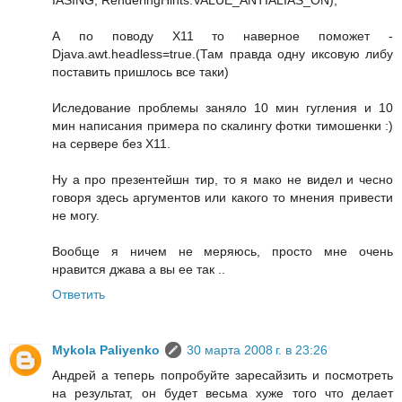
IASING, RenderingHints.VALUE_ANTIALIAS_ON);
А по поводу X11 то наверное поможет -
Djava.awt.headless=true.(Там правда одну иксовую либу
поставить пришлось все таки)
Иследование проблемы заняло 10 мин гугления и 10
мин написания примера по скалингу фотки тимошенки :)
на сервере без Х11.
Ну а про презентейшн тир, то я мако не видел и чесно
говоря здесь аргументов или какого то мнения привести
не могу.
Вообще я ничем не меряюсь, просто мне очень
нравится джава а вы ее так ..
Ответить
Mykola Paliyenko
30 марта 2008 г. в 23:26
Андрей а теперь попробуйте заресайзить и посмотреть
на результат, он будет весьма хуже того что делает