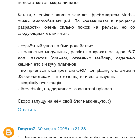
недостатков он скоро лишится.
Кстати, я сейчас активно занялся фреймворком Merb -
очень многообещающий. По конвеншнам и процессу
разработки очень сильно похож на рельсы, но со
следующими отличиями:
- серьёзный упор на быстродействие
- полностью модульный, разбит на крохотное ядро, 6-7
доп. пакетов (скажем, отдельно мейлер, отдельно
кешинг, етс.) и кучу плагинов
- не привязан к конкретным ORM, templating-системам и
JS-библиотекам - что хочешь, то и используешь
- simplicity over magic
- threadsafe, поддерживает concurrent uploads
Скоро запущу на нём свой блог наконец-то. :)
Ответить
DmytroZ
30 марта 2008 г. в 21:38
1. Любой язык поддерживает write-only синтаксис, но это