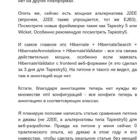
нет на других платформах.
Опять же, сейчас есть мощная альтернатива J2EE
(впрочем, J2EE также упрощается, тот же EJB3).
Посмотрите новые фреймворки такие как Tapestry 5 или
Wicket. Особенно рекомендую посмотреть Tapestry5.
И самое главное это Hibernate + HibernateSearch +
HibernateAnnotations + HibernateValidator - вся эта связка
действительно мощна, особенно если завязать
HibernateValidator с frontend веб-формами (я это сделал
за 3 дня для Tapestry5). На питоне я такого не видел, да
там и аннотаций еще нет.
Кстати, благодаря аннотациям теперь нет нужды во
множестве xml конфигураций - все конфиги теперь в
аннотациях в соответсвующих классах.
Я планирую попозже написать статью сравнения питона
и джавы (не J2EE, а альтернативы типа Tapestry5) для
веб-разработки. Правда на питоне у меня сейчас 0
практического опыта, но думаю в этом году я его
наверстаю, чтобы сделать реальную статью без эмоций