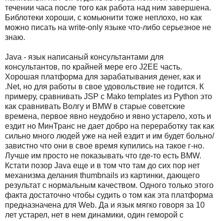
течении часа после того как работа над ним завершена.
Библотеки хороши, с комьюнити тоже неплохо, но как
можно писать на write-only языке что-либо серьезное не
знаю.
Java - язык написаный консультантами для
консультантов, по крайней мере его J2EE часть.
Хорошая платформа для зарабатывания денег, как и
.Net, но для работы в свое удовольствие не годится. К
примеру, сравнивать JSP с Mako templates из Python это
как сравнивать Волгу и BMW в старые советские
времена, первое явно неудобно и явно устарело, хоть и
ездит но МинТранс не дает добро на переработку так как
сильно много людей уже на ней ездит и им будет больно/
завистно что они в свое время купились на такое г-но.
Лучше им просто не показывать что где-то есть BMW.
Кстати позор Java еще и в том что там до сих пор нет
механизма делания thumbnails из картинки, дающего
результат с нормальным качеством. Одного только этого
факта достаточно чтобы судить о том как эта платформа
предназначена для Web. Да и язык мягко говоря за 10
лет устарел, нет в нем динамики, один геморой с