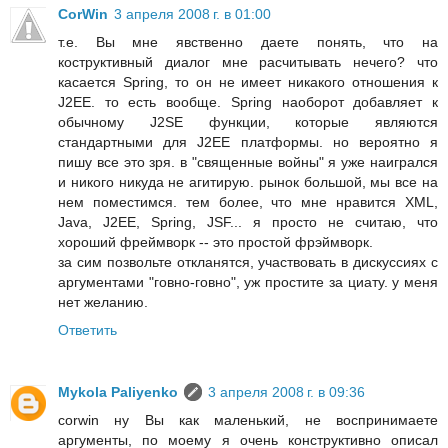
CorWin
3 апреля 2008 г. в 01:00
т.е. Вы мне явственно даете понять, что на
коструктивный диалог мне расчитывать нечего? что
касается Spring, то он не имеет никакого отношения к
J2EE. то есть вообще. Spring наоборот добавляет к
обычному J2SE функции, которые являются
стандартными для J2EE платформы. но вероятно я
пишу все это зря. в "священные войны" я уже наигрался
и никого никуда не агитирую. рынок большой, мы все на
нем поместимся. тем более, что мне нравится XML,
Java, J2EE, Spring, JSF... я просто не считаю, что
хороший фреймворк -- это простой фрэймворк.
за сим позвольте откланятся, участвовать в дискуссиях с
аргументами "говно-говно", уж простите за циату. у меня
нет желанию.
Ответить
Mykola Paliyenko
3 апреля 2008 г. в 09:36
corwin ну Вы как маленький, не воспринимаете
аргументы, по моему я очень конструктивно описал