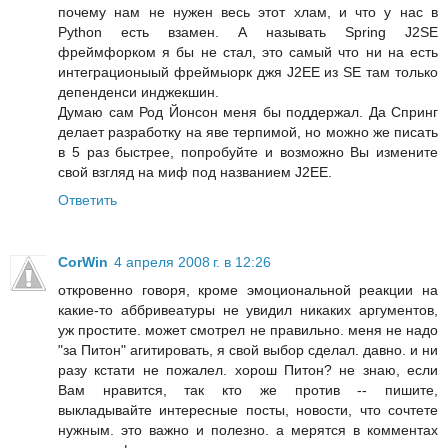
почему нам не нужен весь этот хлам, и что у нас в
Python есть взамен. А называть Spring J2SE
фреймфорком я бы не стал, это самый что ни на есть
интеграционыый фреймыорк джя J2EE из SE там только
депенденси инджекшин.
Думаю сам Род Йонсон меня бы поддержал. Да Спринг
делает разработку на яве терпимой, но можно же писать
в 5 раз быстрее, попробуйте и возможно Вы измените
свой взгляд на миф под названием J2EE.
Ответить
CorWin
4 апреля 2008 г. в 12:26
откровенно говоря, кроме эмоциональной реакции на
какие-то аббривеатуры не увидил никаких аргументов,
уж простите. может смотрел не правильно. меня не надо
"за Питон" агитировать, я свой выбор сделал. давно. и ни
разу кстати не пожалел. хорош Питон? не знаю, если
Вам нравится, так кто же против -- пишите,
выкладывайте интересные посты, новости, что сочтете
нужным. это важно и полезно. а мерятся в комментах