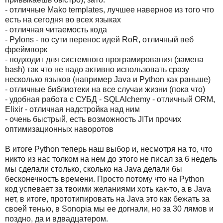
- отличные Mako templates, лучшее наверное из того что
есть на сегодня во всех языках
- отличная читаемость кода
- Pylons - по сути перенос идей RoR, отличный веб
фреймворк
- подходит для системного програмирования (замена
bash) так что не надо активно использовать сразу
несколько языков (например Java и Python как раньше)
- отличные библиотеки на все случаи жизни (пока что)
- удобная работа с СУБД - SQLAlchemy - отличный ORM,
Elixir - отличная надстройка над ним
- очень быстрый, есть возможность JITи прочих
оптимизационных наворотов
В итоге Python теперь наш выбор и, несмотря на то, что
никто из нас толком на нем до этого не писал за 6 недель
мы сделали столько, сколько на Java делали бы
бесконечность времени. Просто потому что на Python
код успевает за твоими желаниями хоть как-то, а в Java
нет, в итоге, прототипировать на Java это как бежать за
своей тенью, в Sonopia мы ее догнали, но за 30 лямов и
поздно, да и вдвадцатером.