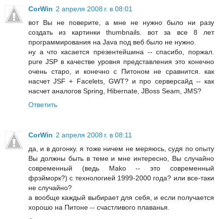
CorWin
2 апреля 2008 г. в 08:01
вот Вы не поверите, а мне не нужно было ни разу
создать из картинки thumbnails. вот за все 8 лет
программирования на Java под веб было не нужно.
ну а что касается презентейшина -- спасибо, поржал.
pure JSP в качестве уровня представления это конечно
очень старо, и конечно с Питоном не сравнится. как
насчет JSF + Facelets, GWT? и про серверсайд -- как
насчет аналогов Spring, Hibernate, JBoss Seam, JMS?
Ответить
CorWin
2 апреля 2008 г. в 08:11
да, и в догонку. я тоже ничем не меряюсь, судя по опыту
Вы должны быть в теме и мне интересно, Вы случайно
современный (ведь Mako -- это современный
фрэйморк?) с технологией 1999-2000 года? или все-таки
не случайно?
а вообще каждый выбирает для себя, и если получается
хорошо на Питоне -- счастливого плаванья.