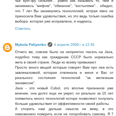
чье кунг-фу сильнее... равно как называть то, чем я
занимаюсь "мифом", "обманом", "костылями"... обидно,
что 7 лет Вы занимались технологией, котрая явно не
приносила Вам удовольствия, но это ведь только ошибка
выбора. которая уже исправлена, я надеюсь.
Ответить
Mykola Paliyenko
4 апреля 2008 г. в 12:45
Отчего же, совсем было не неприятно писать на Java,
подобно тому как гражданам СССР было нормально
жить в своей стране. Люди ко всему привыкают.
Просто много вещей которые говорят Вам про нее есть
завлекаловкой, которая отвлекала и меня и Вас от
реального состояния технологий "за железным
занавесом".
Java - это новый Cobol, это вполне признаное уже
мнение, она долго еще не умрет, но реально за 10 лет
появилось много технологий которе позволяют получать
больше удовольствия от эффективности своей работы.
А спорить нам дальше смысла не вижу, в это
невозможно поверить если не попробовать самому. Я 7