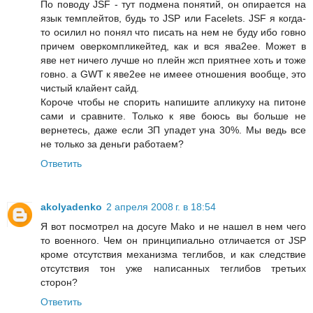
По поводу JSF - тут подмена понятий, он опирается на
язык темплейтов, будь то JSP или Facelets. JSF я когда-
то осилил но понял что писать на нем не буду ибо говно
причем оверкомпликейтед, как и вся ява2ее. Может в
яве нет ничего лучше но плейн жсп приятнее хоть и тоже
говно. а GWT к яве2ее не имеее отношения вообще, это
чистый клайент сайд.
Короче чтобы не спорить напишите апликуху на питоне
сами и сравните. Только к яве боюсь вы больше не
вернетесь, даже если ЗП упадет уна 30%. Мы ведь все
не только за деньги работаем?
Ответить
akolyadenko
2 апреля 2008 г. в 18:54
Я вот посмотрел на досуге Mako и не нашел в нем чего
то военного. Чем он принципиально отличается от JSP
кроме отсутствия механизма теглибов, и как следствие
отсутствия тон уже написанных теглибов третьих
сторон?
Ответить