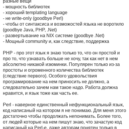
разные вещи
- мощность библиотек
- хороший templating language
- не write-only (goodbye Perl)
- чтобы от синтаксиса и возможостей языка не воротило
(goodbye Java, PHP, .Net)
- развертывание на NIX системе (goodbye .Net)
- Мощный community и, как следствие, поддержка
PHP - про этот язык я знаю только то, что он простой и
про то, что узнавать больше не хочу, так как нет в нем
абсолютно никакой изюминки. Популярен только из-за
простоты и огроменного количества библиотек
(следствие первого). Особого удовольствия
програмирование на нем приносить не должно, а
следовательно зачем нам такое надо. Работа должна
нравится, и язык тоже как часть ее.
Perl - наверное единственный нефункциональный язык,
код написаный на котором я не понимаю. Для меня этого
достаточно чтобы продолжать непонимать. Более того,
от людей которые на нем пишут знаю, что зачастую код
написаный на Perl-е, даже авторам понятен только в