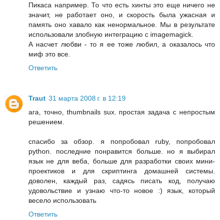
Пикаса например. То что есть хинты это еще ничего не
значит, не работает оно, и скорость была ужасная и
память оно хавало как ненормальное. Мы в результате
использовали злобную интеграцию с imagemagick.
А насчет любви - то я ее тоже любил, а оказалось что
миф это все.
Ответить
Traut
31 марта 2008 г. в 12:19
ага, точно,
thumbnails sux
. простая задача с непростым
решением.
спасибо за обзор. я попробовал ruby, попробовал
python. последние понравится больше. но я выбирал
язык не для веба, больше для разработки своих мини-
проектиков и для скриптинга домашней системы.
доволен, каждый раз, садясь писать код, получаю
удовольствие и узнаю что-то новое :) язык, который
весело использовать
Ответить