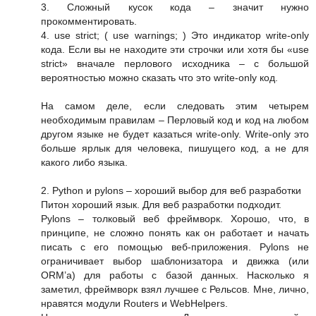
3. Сложный кусок кода – значит нужно
прокомментировать.
4. use strict; ( use warnings; ) Это индикатор write-only
кода. Если вы не находите эти строчки или хотя бы «use
strict» вначале перлового исходника – с большой
вероятностью можно сказать что это write-only код.
На самом деле, если следовать этим четырем
необходимым правилам – Перловый код и код на любом
другом языке не будет казаться write-only. Write-only это
больше ярлык для человека, пишущего код, а не для
какого либо языка.
2. Python и pylons – хороший выбор для веб разработки
Питон хороший язык. Для веб разработки подходит.
Pylons – толковый веб фреймворк. Хорошо, что, в
принципе, не сложно понять как он работает и начать
писать с его помощью веб-приложения. Pylons не
ограничивает выбор шаблонизатора и движка (или
ORM’a) для работы с базой данных. Насколько я
заметил, фреймворк взял лучшее с Рельсов. Мне, лично,
нравятся модули Routers и WebHelpers.