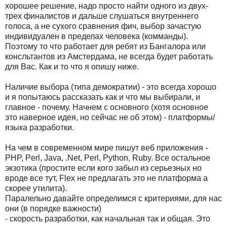
хорошее решение, надо просто найти одного из двух-
трех финалистов и дальше слушаться внутреннего
голоса, а не сухого сравнения фич, выбор зачастую
индивидуален в пределах человека (комманды).
Поэтому то что работает для ребят из Бангалора или
консльтантов из Амстердама, не всегда будет работать
для Вас. Как и то что я опишу ниже.
Наличие выбора (типа демократии) - это всегда хорошо
и я попытаюсь рассказать как и что мы выбирали, и
главное - почему. Начнем с основного (хотя основное
это наверное идея, но сейчас не об этом) - платформы/
языка разработки.
На чем в современном мире пишут веб приложения -
PHP, Perl, Java, .Net, Perl, Python, Ruby. Все остальное
экзотика (простите если кого забыл из серьезных но
вроде все тут, Flex не предлагать это не платформа а
скорее утилита).
Паралельно давайте определимся с критериями, для нас
они (в порядке важности)
- скорость разработки, как начальная так и общая. Это