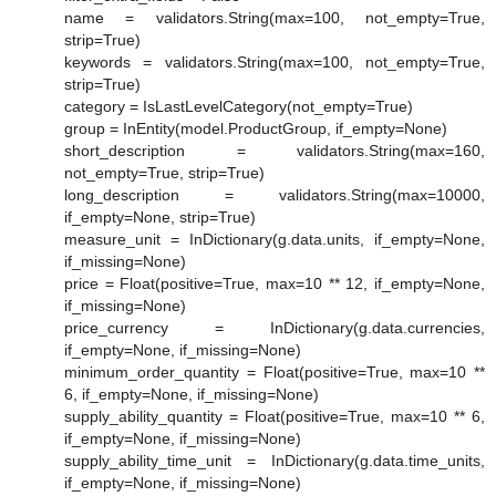
name = validators.String(max=100, not_empty=True,
strip=True)
keywords = validators.String(max=100, not_empty=True,
strip=True)
category = IsLastLevelCategory(not_empty=True)
group = InEntity(model.ProductGroup, if_empty=None)
short_description = validators.String(max=160,
not_empty=True, strip=True)
long_description = validators.String(max=10000,
if_empty=None, strip=True)
measure_unit = InDictionary(g.data.units, if_empty=None,
if_missing=None)
price = Float(positive=True, max=10 ** 12, if_empty=None,
if_missing=None)
price_currency = InDictionary(g.data.currencies,
if_empty=None, if_missing=None)
minimum_order_quantity = Float(positive=True, max=10 **
6, if_empty=None, if_missing=None)
supply_ability_quantity = Float(positive=True, max=10 ** 6,
if_empty=None, if_missing=None)
supply_ability_time_unit = InDictionary(g.data.time_units,
if_empty=None, if_missing=None)