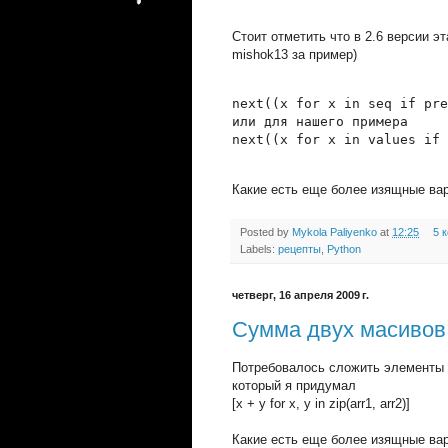
Стоит отметить что в 2.6 версии э
mishok13 за пример)
next((x for x in seq if pre
или для нашего примера
next((x for x in values if 
Какие есть еще более изящные ва
Posted by
Mykola Paliyenko
at
12:25
5 
Labels:
рецепты
,
Python
четверг, 16 апреля 2009 г.
Сумма двух масивов 
Потребовалось сложить элементы д
который я придумал
[x + y for x, y in zip(arr1, arr2)]
Какие есть еще более изящные ва