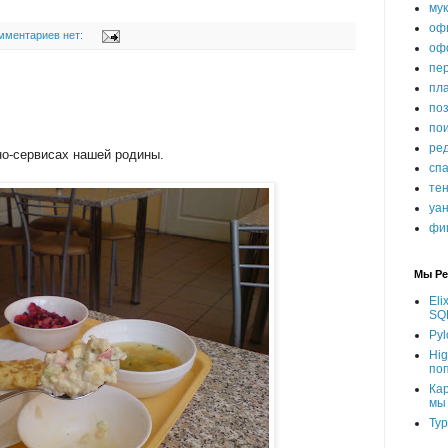
му
оф
мментариев нет:
оф
пе
пл
по
пои
ре
но-сервисах нашей родины.
сп
те
уа
фи
Мы Ре
Eli
SQ
Pyl
Hig
по
Ка
мы
Тур