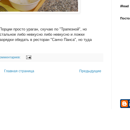
iRead
Посто
орции просто ураган, скучаю по "Трапезной", но
остальное либо невкусно либо невкусно и ложки
зрядки обедать в ресторан "Санчо Панса", но туда
комментариев:
Главная страница
Предыдущие