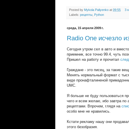
Posted by
Mykola Paliyenko
at
09:55
3 
Labels:
рецепты
,
Python
среда, 15 апреля 2009 г.
Radio One исчезло и
Сегодня утром сел в авто и вмест
приемник, все точно 99.4, чуть по
Пришел на работу и прочитал
сле
Граждане - это писец, за такие ве
Менять нормальный формат с тыс
виде пронафталиненой примадонны
UMC.
Я больше не буду пользоваться п
чего и всем желаю, ибо завтра по 
рецептами. Впрочем, глядя на
спи
особо мне не нравились.
Кстати рекламу нашу они продавал
этого безобразия.