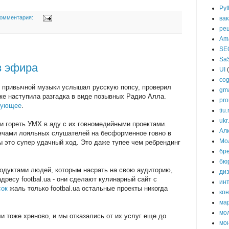
Pyt
комментария:
ва
ре
Am
SE
Sa
з эфира
UI
cog
о привычной музыки услышал русскую попсу, проверил
gma
зже наступила разгадка в виде позывных Радио Алла.
pr
дующее
.
tiu.
ukr
щи гореть УМХ в аду с их говномедийными проектами.
Алк
ячами лояльных слушателей на бесформенное говно в
Мо
 это супер удачный ход. Это даже тупее чем ребрендинг
бр
бю
родуктами людей, которым насрать на свою аудиторию,
ди
адресу footbal.ua - они сделают кулинарный сайт с
ин
сок
жаль только footbal.ua остальные проекты никогда
ко
ма
мо
и тоже хреново, и мы отказались от их услуг еще до
мо