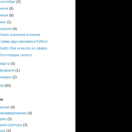
сентября
(3)
июля
(6)
июня
(8)
мая
(1)
апреля
(4)
Поиск значения в списке
Сумма двух масивов в Python
Radio One исчезло из эфира
Пол-порции салата
марта
(5)
февраля
(1)
января
(2)
08
(50)
ки
кансия
(6)
ограммирование
(4)
декс
(3)
фраструктура
(3)
щее
(3)