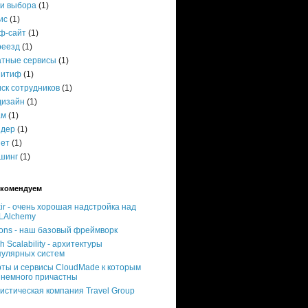
ки выбора
(1)
ис
(1)
ф-сайт
(1)
реезд
(1)
атные сервисы
(1)
зитиф
(1)
ск сотрудников
(1)
дизайн
(1)
ам
(1)
ндер
(1)
нет
(1)
шинг
(1)
комендуем
xir - очень хорошая надстройка над
LAlchemy
ons - наш базовый фреймворк
h Scalability - архитектуры
пулярных систем
рты и сервисы CloudMade к которым
 немного причастны
истическая компания Travel Group