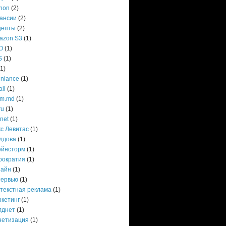
hon
(2)
кансии
(2)
цепты
(2)
azon S3
(1)
O
(1)
S
(1)
(1)
niance
(1)
il
(1)
om.md
(1)
ru
(1)
.net
(1)
с Левитас
(1)
лдова
(1)
ейнсторм
(1)
рократия
(1)
зайн
(1)
тервью
(1)
нтекстная реклама
(1)
ркетинг
(1)
лднет
(1)
нетизация
(1)