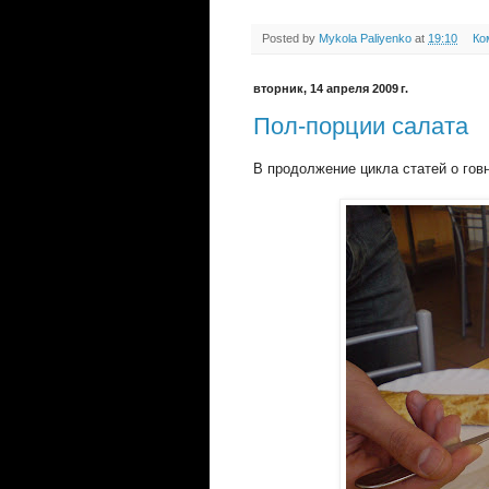
Posted by
Mykola Paliyenko
at
19:10
Ко
вторник, 14 апреля 2009 г.
Пол-порции салата
В продолжение цикла статей о гов