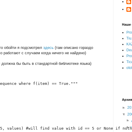
Наши 
Pro
Tiu
KAZ
это обойти я подсмотрел
здесь
(там описано гораздо
Dea
о работают с случаем когда ничего не найдено)
Pr
Tic
я должна бы быть в стандартной библиотеке языка)
oto
equence where f(item) == True."""
Архив
►
20
▼
20
►
►
5, values) #will find value with id == 5 or None if noth