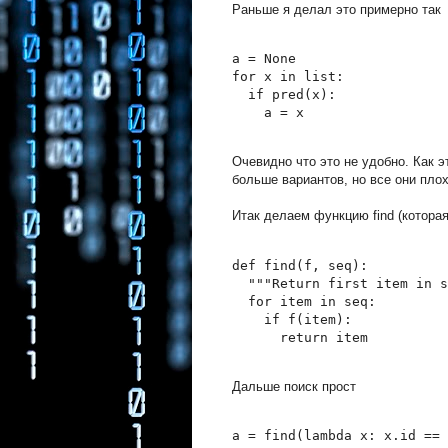
Раньше я делал это примерно так
a = None
for x in list:
  if pred(x):
    a = x
Очевидно что это не удобно. Как 
больше вариантов, но все они плох
Итак делаем функцию find (котора
def find(f, seq):
  """Return first item in s
  for item in seq:
    if f(item): 
      return item
Дальше поиск прост
a = find(lambda x: x.id == 