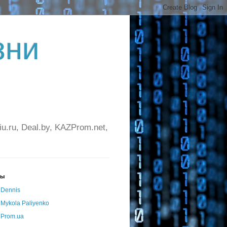
зни
ru, Deal.by, KAZProm.net,
ры
Dennis
Mykola Paliyenko
Prom.ua