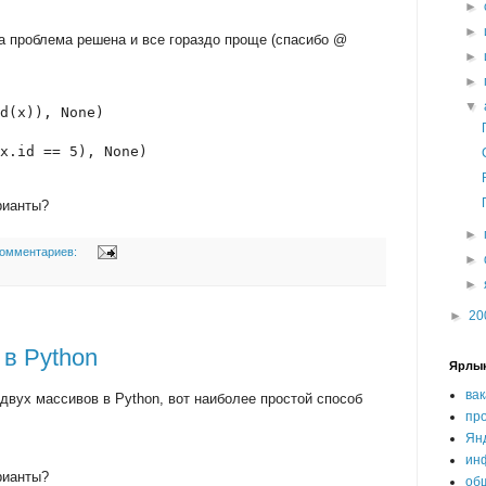
►
►
та проблема решена и все гораздо проще (спасибо @
►
►
▼
d(x)), None)
x.id == 5), None)
рианты?
►
комментариев:
►
►
►
20
в Python
Ярлы
ва
вух массивов в Python, вот наиболее простой способ
пр
Ян
ин
рианты?
об