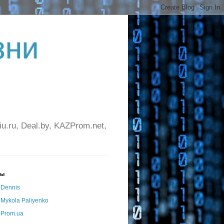
зни
ru, Deal.by, KAZProm.net,
ры
Dennis
Mykola Paliyenko
Prom.ua