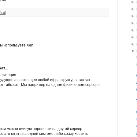
►
►
►
►
►
►
►
вы используете Xen.
▼
т...
уализация.
будущее а настоящее любой ифраструктуры так как
ет гибкость. Мы например на одном физическом сервере
отом можно вживую перенести на другой сервер.
се это ютить на одной системе либо сразу хостить