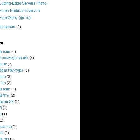
Cutting-Edge Servers (Фото)
Наша Инфраструктура
Наш Офез (фото)
февраля
(2)
ки
кансия
(6)
ограммирование
(4)
декс
(3)
фраструктура
(3)
щее
(3)
hon
(2)
кансии
(2)
цепты
(2)
azon S3
(1)
O
(1)
S
(1)
(1)
niance
(1)
il
(1)
om.md
(1)