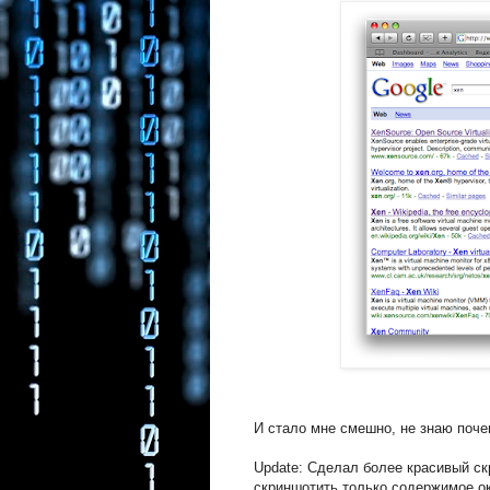
И стало мне смешно, не знаю поч
Update: Сделал более красивый ск
скриншотить только содержимое ок