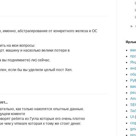
►
то, именно, абстрагирование от конкретного железа и ОС
Ярлы
ить на мои вопросы:
ва
ирт. машину и насколько велики потери в
пр
ра вы поднимаете(-ли) сейчас.
Ян
ин
лен, если бы вы уделили целый пост Xen.
об
Pyt
ва
ре
Am
т...
SE
ательно, как только накопятся опытные данные.
Sa
дущем коменте
UI
ворят ребята из Гугла которые его очень плотно
cog
е чем у vmware которая к тому же стоит денег.
gma
pr