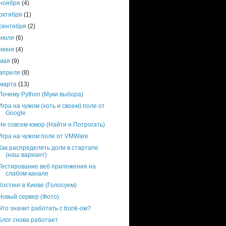
ноября
(4)
октября
(1)
сентября
(2)
июля
(6)
июня
(4)
мая
(9)
апреля
(8)
марта
(13)
Почему Python (Муки выбора)
Игра на чужом (хоть и своем) поле от
Google
Не совсем юмор (Найти и Потрогать)
Игра на чужом поле от VMWare
Как распределять доли в стартапе
(наш вариант)
Тестирование веб приложения на
слабом канале
Хостинг в Киеве (Голосуем)
Новый сервер (Фото)
Что значит работать с trunk-ом?
Блог снова работает