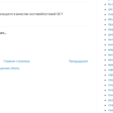
tiu.
ukr
ользуете в качестве хостовой/гостевой ОС?
Алк
Мо
бр
бю
т...
ди
ин
ко
ма
мо
мо
Главная страница
Предыдущее
му
щению (Atom)
оф
оф
пе
пл
по
пои
ре
сп
те