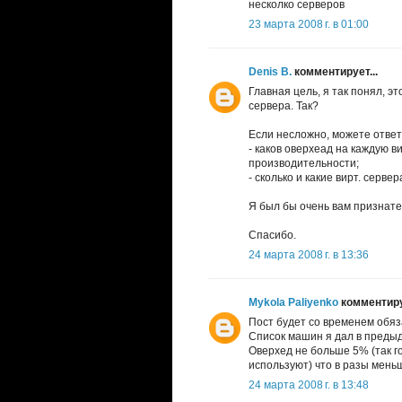
несколко серверов
23 марта 2008 г. в 01:00
Denis B.
комментирует...
Главная цель, я так понял, э
сервера. Так?
Если несложно, можете ответ
- каков оверхеад на каждую в
производительности;
- сколько и какие вирт. серве
Я был бы очень вам признате
Спасибо.
24 марта 2008 г. в 13:36
Mykola Paliyenko
комментируе
Пост будет со временем обяз
Список машин я дал в преды
Оверхед не больше 5% (так го
используют) что в разы меньш
24 марта 2008 г. в 13:48