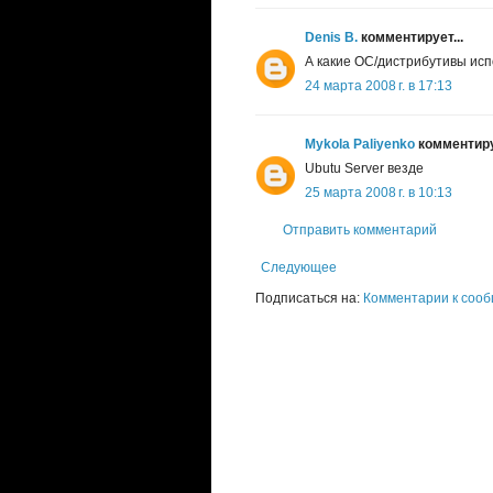
Denis B.
комментирует...
А какие ОС/дистрибутивы исп
24 марта 2008 г. в 17:13
Mykola Paliyenko
комментируе
Ubutu Server везде
25 марта 2008 г. в 10:13
Отправить комментарий
Следующее
Подписаться на:
Комментарии к сооб