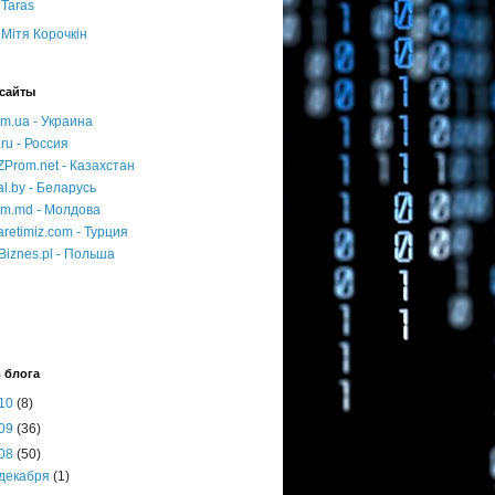
Taras
Мітя Корочкін
сайты
m.ua - Украина
.ru - Россия
Prom.net - Казахстан
l.by - Беларусь
om.md - Молдова
aretimiz.com - Турция
Biznes.pl - Польша
 блога
10
(8)
09
(36)
08
(50)
декабря
(1)