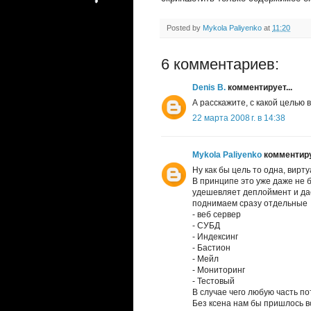
Posted by
Mykola Paliyenko
at
11:20
6 комментариев:
Denis B.
комментирует...
А расскажите, с какой целью 
22 марта 2008 г. в 14:38
Mykola Paliyenko
комментируе
Ну как бы цель то одна, вирт
В принципе это уже даже не 
удешевляет деплоймент и да
поднимаем сразу отдельные
- веб сервер
- СУБД
- Индексинг
- Бастион
- Мейл
- Мониторинг
- Тестовый
В случае чего любую часть п
Без ксена нам бы пришлось в