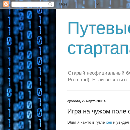
Путевы
стартап
Старый неофициальный бло
Prom.md). Если вы хотите
суббота, 22 марта 2008 г.
Игра на чужом поле
Вбил я как-то в гугле
xen
и увидел 