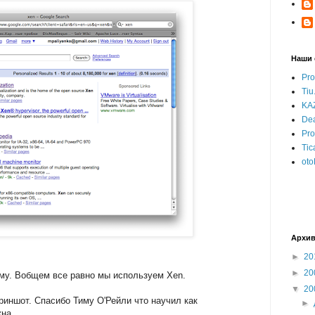
Наши 
Pro
Tiu
KAZ
Dea
Pr
Tic
oto
Архив
►
20
►
20
ему. Вобщем все равно мы используем Xen.
▼
20
риншот. Спасибо Тиму О'Рейли что научил как
►
на.