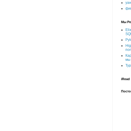
уа
фи
Мы Ре
Eli
SQ
Pyl
Hig
по
Ка
мы
Тур
iRead
Посто