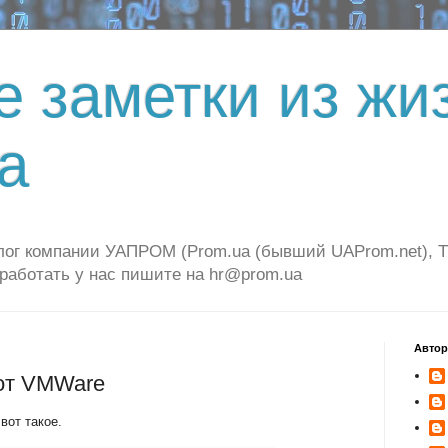
е заметки из жи
а
г компании УАПРОМ (Prom.ua (бывший UAProm.net), Tiu.
 работать у нас пишите на hr@prom.ua
Авто
 от VMWare
вот такое.