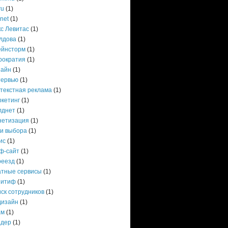
ru
(1)
.net
(1)
с Левитас
(1)
лдова
(1)
ейнсторм
(1)
рократия
(1)
зайн
(1)
тервью
(1)
нтекстная реклама
(1)
ркетинг
(1)
лднет
(1)
нетизация
(1)
ки выбора
(1)
ис
(1)
ф-сайт
(1)
реезд
(1)
атные сервисы
(1)
зитиф
(1)
ск сотрудников
(1)
дизайн
(1)
ам
(1)
ндер
(1)