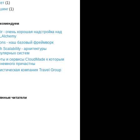
нет
(1)
шинг
(1)
комендуем
xir - очень хорошая надстройка над
LAlchemy
ons - наш базовый фреймворк
h Scalability - архитектуры
пулярных систем
рты и сервисы CloudMade к которым
 немного причастны
истическая компания Travel Group
янные читатели