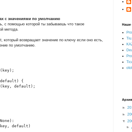
ах c значениями по умолчанию
ь, с помощью которой ты забываешь что такое
Наши 
ой метода.
Pro
Tiu
ct, который возвращает значение по ключу если оно есть,
KAZ
чение по умолчанию.
Dea
Pr
Tic
oto
(key);
default) {
(key, default);
Архив
►
20
►
20
None):
▼
20
key, default)
►