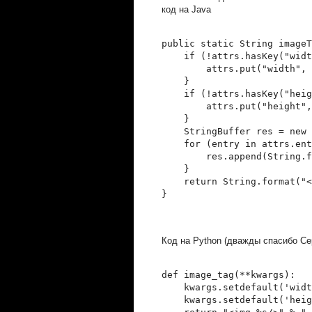
код на Java
public static String imageT
    if (!attrs.hasKey("widt
        attrs.put("width", 
    }
    if (!attrs.hasKey("heig
        attrs.put("height",
    }
    StringBuffer res = new 
    for (entry in attrs.ent
        res.append(String.f
    }
    return String.format("<
}
Код на Python (дважды спасибо Се
def image_tag(**kwargs):
    kwargs.setdefault('widt
    kwargs.setdefault('heig