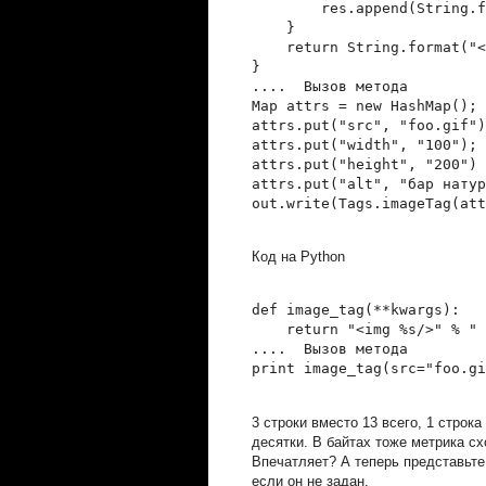
        res.append(String.f
    }
    return String.format("<
}
....  Вызов метода
Map
 attrs = new HashMap
();
attrs.put("src", "foo.gif")
attrs.put("width", "100");
attrs.put("height", "200")
attrs.put("alt", "бар натур
out.write(Tags.imageTag(att
Код на Python
def image_tag(**kwargs):
    return "<img %s/>" % " 
....  Вызов метода
print image_tag(src="foo.gi
3 строки вместо 13 всего, 1 строка
десятки. В байтах тоже метрика сх
Впечатляет? А теперь представьте
если он не задан.