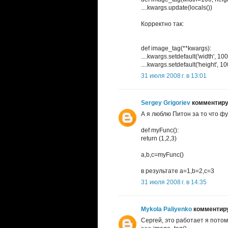
....kwargs.update(locals())
Корректно так:
def image_tag(**kwargs):
....kwargs.setdefault('width', 100
....kwargs.setdefault('height', 10
31 июля 2008 г. в 13:01
Sergey Grigoriev
комментируе
А я люблю Питон за то что фу
def myFunc():
return (1,2,3)
a,b,c=myFunc()
в результате a=1,b=2,c=3
31 июля 2008 г. в 14:35
Mykola Paliyenko
комментируе
Сергей, это работает я пото