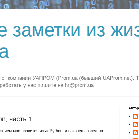
е заметки из жи
а
г компании УАПРОМ (Prom.ua (бывший UAProm.net), Tiu.
 работать у нас пишите на hr@prom.ua
Авто
n, часть 1
х чем мне нравится язык Python, и наконец созрел на