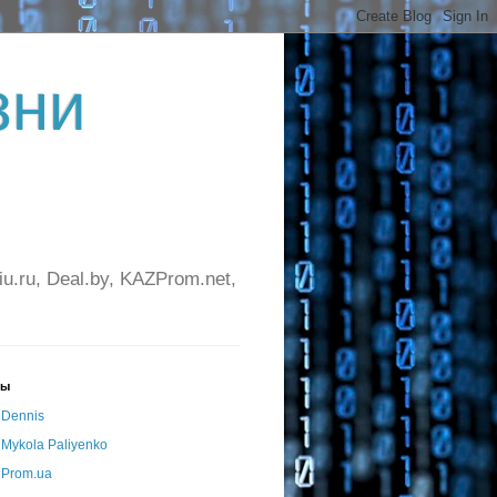
зни
ru, Deal.by, KAZProm.net,
ры
Dennis
Mykola Paliyenko
Prom.ua