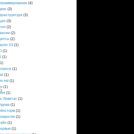
ограммирование
(4)
декс
(3)
фраструктура
(3)
щее
(3)
hon
(2)
кансии
(2)
цепты
(2)
azon S3
(1)
O
(1)
S
(1)
(1)
niance
(1)
il
(1)
om.md
(1)
ru
(1)
)
.net
(1)
с Левитас
(1)
лдова
(1)
ейнсторм
(1)
рократия
(1)
зайн
(1)
тервью
(1)