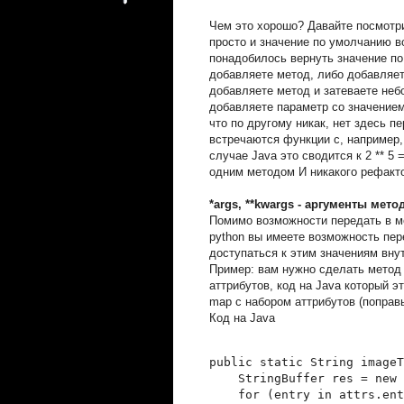
Чем это хорошо? Давайте посмотр
просто и значение по умолчанию в
понадобилось вернуть значение по
добавляете метод, либо добавляете 
добавляете метод и затеваете неб
добавляете параметр со значение
что по другому никак, нет здесь п
встречаются функции с, например
случае Java это сводится к 2 ** 5
одним методом И никакого рефакто
*args, **kwargs - аргументы ме
Помимо возможности передать в ме
python вы имеете возможность пере
доступаться к этим значениям вну
Пример: вам нужно сделать метод 
аттрибутов, код на Java который э
map с набором аттрибутов (поправь
Код на Java
public static String imageT
    StringBuffer res = new 
    for (entry in attrs.ent