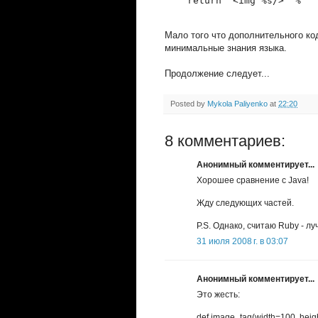
    return "<img %s/>" % " 
Мало того что дополнительного ко
минимальные знания языка.
Продолжение следует...
Posted by
Mykola Paliyenko
at
22:20
8 комментариев:
Анонимный комментирует...
Хорошее сравнение с Java!
Жду следующих частей.
P.S. Однако, считаю Ruby - 
31 июля 2008 г. в 03:07
Анонимный комментирует...
Это жесть:
def image_tag(width=100, heig