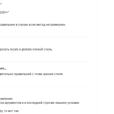
>"
100'/>"
равильнее в случае если метод нетривиален.
огать locals и globals плохой стиль.
т...
вительно правильней с точки зрения стиля.
равление.
ок аргументов и в последней строчке лишнее условие.
у, то вот так: