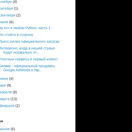
ноября
(4)
октября
(1)
сентября
(2)
июля
(6)
За что я люблю Python, часть 1
Не стойте в стороне
Пресс-релиз официального запуска
Интересно, когда в нашей стране
будут нормально от...
Платные сервисы и первый клиент
Бигмир - официальный продавец
Google AdWords в Укр...
июня
(4)
мая
(9)
апреля
(8)
марта
(13)
февраля
(2)
ки
кансия
(6)