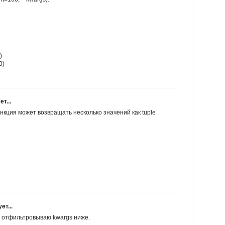
)
0)
т...
нкция может возвращать несколько значений как tuple
т...
м отфильтровываю kwargs ниже.