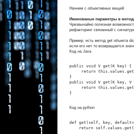
Начнем с объективных вещей:
Именованые параметры в метод
Чрезвычайно полезная возможност
рефакторинг связанный с сигнатур
Пример: есть метод get объекта di
если его нет то возвращается зна
Код на Java
public void V get(K key) {
     return this.values.get
}
public void V get(K key, V 
     return this.values.get
}
Код на python
def get(self, key, default=
    return self.values.get(