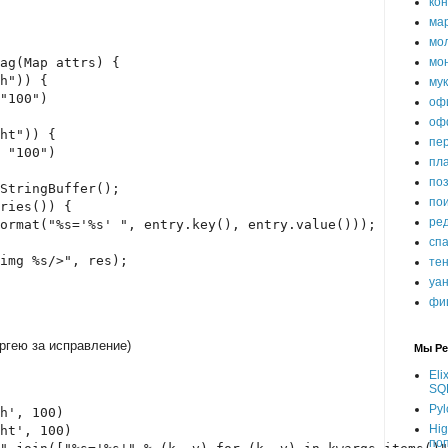
ко
ма
мо
ag(Map attrs) {
мо
h")) {
му
"100")
оф
оф
ht")) {
пе
 "100")
пл
по
StringBuffer();
пои
ries()) {
ре
ormat("%s='%s' ", entry.key(), entry.value()));
сп
img %s/>", res);
те
уа
фи
ргею за исправление)
Мы Ре
Eli
SQ
Pyl
h', 100)
Hig
ht', 100)
по