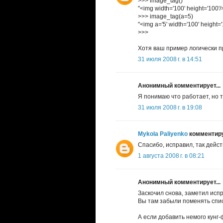
>>> image_tag()
"<img width='100' height='100'/
>>> image_tag(a=5)
"<img a='5' width='100' height='
>>>
Хотя ваш пример логически п
31 июля 2008 г. в 14:51
Анонимный комментирует...
Я понимаю что работает, но тр
31 июля 2008 г. в 19:08
Mykola Paliyenko
комментируе
Спасибо, исправил, так дейст
1 августа 2008 г. в 08:21
Анонимный комментирует...
Заскочил снова, заметил исп
Вы там забыли поменять спис
А если добавить немого кунг-ф