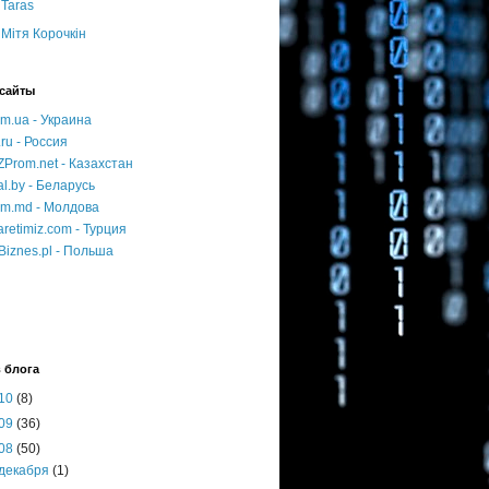
Taras
Мітя Корочкін
сайты
m.ua - Украина
.ru - Россия
Prom.net - Казахстан
l.by - Беларусь
om.md - Молдова
aretimiz.com - Турция
Biznes.pl - Польша
 блога
10
(8)
09
(36)
08
(50)
декабря
(1)