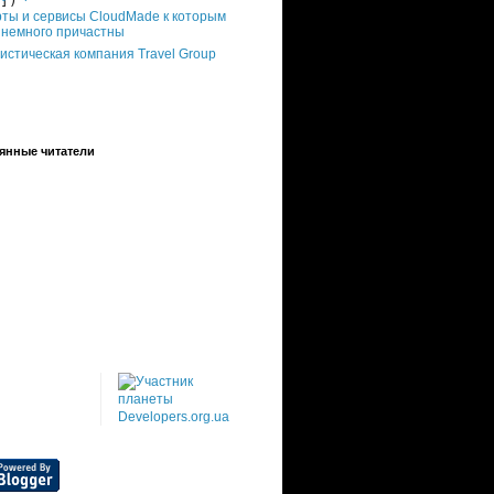
])
рты и сервисы CloudMade к которым
 немного причастны
истическая компания Travel Group
янные читатели