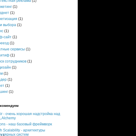
нтекстная реклама
(1)
ркетинг
(1)
лднет
(1)
нетизация
(1)
ки выбора
(1)
ис
(1)
ф-сайт
(1)
реезд
(1)
атные сервисы
(1)
зитиф
(1)
ск сотрудников
(1)
дизайн
(1)
ам
(1)
ндер
(1)
нет
(1)
шинг
(1)
комендуем
xir - очень хорошая надстройка над
LAlchemy
ons - наш базовый фреймворк
h Scalability - архитектуры
пулярных систем