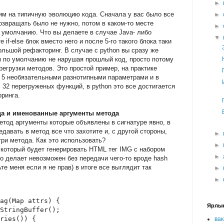
►
им на типичную эволюцию кода. Сначала у вас было все
►
озвращать было не нужно, потом в каком-то месте
►
 умолчанию. Что вы делаете в случае Java- либо
▼
if-else блок вместо него и после 5-го такого блока таки
ольшой рефакторинг. В случае с python вы сразу же
м по умолчанию не нарушая прошлый код, просто потому
ерегрузки методов. Это простой пример, на практике
, 5 необязательными разнотипными параметрами и в
 = 32 перегруженых функций, в python это все достигается
ринга.
тода и именованные аргументы метода
тод аргументы которые объявлены в сигнатуре явно, в
давать в метод все что захотите и, с другой стороны,
►
три метода. Как это использовать?
►
который будет генерировать HTML тег IMG с набором
►
то делает невозможен без передачи чего-то вроде hash
те меня если я не прав) в итоге все выглядит так
►
►
ag(Map attrs) {
Ярлы
StringBuffer();
ries()) {
ва