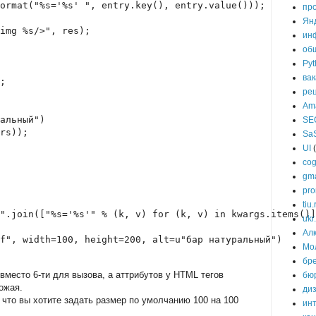
ormat("%s='%s' ", entry.key(), entry.value()));
пр
Ян
img %s/>", res);
ин
об
Pyt
ва
;
ре
Am
альный")
SE
rs));
Sa
UI
cog
gma
pr
tiu.
".join(["%s='%s'" % (k, v) for (k, v) in kwargs.items()]
ukr
Алк
f", width=100, height=200, alt=u"бар натуральный")
Мо
бр
 вместо 6-ти для вызова, а аттрибутов у HTML тегов
бю
ожая.
ди
 что вы хотите задать размер по умолчанию 100 на 100
ин